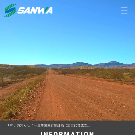
toggle
navigati
TOP
お知らせ
一般事業主行動計画（次世代育成支援・女性活躍推進）を策定しました。
INFORMATION